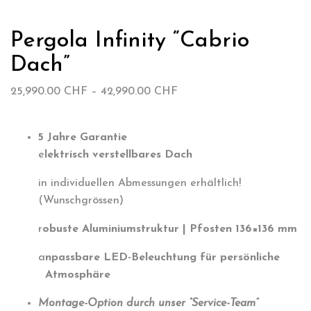
Pergola Infinity “Cabrio
Dach”
Preisspanne:
25,990.00
CHF
–
42,990.00
CHF
25,990.00 CHF
bis
5 Jahre Garantie
42,990.00 CHF
e
lektrisch verstellbares Dach
in individuellen Abmessungen erhältlich!
(Wunschgrössen)
r
obuste Aluminiumstruktur | Pfosten 136×136 mm
a
npassbare LED-Beleuchtung für persönliche
Atmosphäre
Montage-Option durch unser “Service-Team”