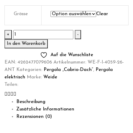
Grösse
Clear
Pergola
+
-
Infinity
In den Warenkorb
"Cabrio
Auf die Wunschliste
Dach"
EAN:
4262477079606
Artikelnummer:
WE-F-I-4059-26-
Menge
ANT
Kategorien:
Pergola „Cabrio-Dach“
,
Pergola
elektrisch
Marke:
Weide
Teilen:
Beschreibung
Zusätzliche Informationen
Rezensionen (0)