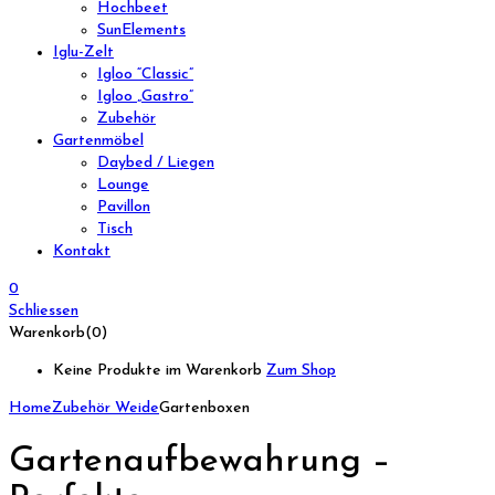
Hochbeet
SunElements
Iglu-Zelt
Igloo “Classic”
Igloo „Gastro”
Zubehör
Gartenmöbel
Daybed / Liegen
Lounge
Pavillon
Tisch
Kontakt
0
Schliessen
Warenkorb(0)
Keine Produkte im Warenkorb
Zum Shop
Home
Zubehör Weide
Gartenboxen
Gartenaufbewahrung –