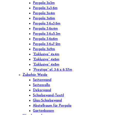
Pergola 3x3m
Pergola 3×3,6m
Pergola 3x4m
Pergola 3x6m
Pergola 3,6×3,6m
Pergola 3,6x4m
Pergola 3,6×5,3m
Pergola 3,6x6m
Pergola 3,6×7,2m
Pergola 3x9m
“Exklusive” 4x4m
“Exklusive” 4x6m
“Exklusive” 4x8m
“Prestige” el. 3,6 x 6,57m
Zubehör Weide
Seitenwand
Seitenrollo
Dekorwand
Schiebewand-Textil
Glas-Schiebewand
Abstellraum für Pergola
Gartenboxen