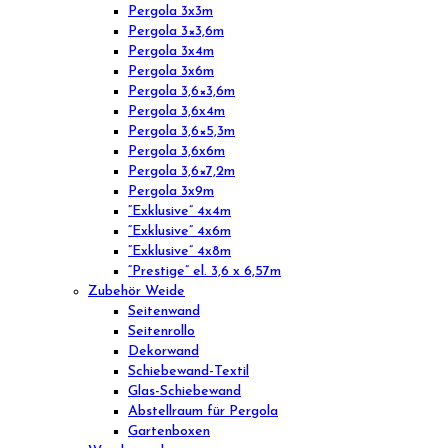
Pergola 3x3m
Pergola 3×3,6m
Pergola 3x4m
Pergola 3x6m
Pergola 3,6×3,6m
Pergola 3,6x4m
Pergola 3,6×5,3m
Pergola 3,6x6m
Pergola 3,6×7,2m
Pergola 3x9m
“Exklusive” 4x4m
“Exklusive” 4x6m
“Exklusive” 4x8m
“Prestige” el. 3,6 x 6,57m
Zubehör Weide
Seitenwand
Seitenrollo
Dekorwand
Schiebewand-Textil
Glas-Schiebewand
Abstellraum für Pergola
Gartenboxen