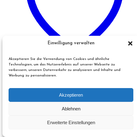
Einwilligung verwalten
Akzeptieren Sie die Verwendung von Cookies und ähnliche
Technologien, um das Nutzererlebnis auf unserer Webseite zu
verbessern, unseren Datenverkehr zu analysieren und Inhalte und
Auf die Wunschliste
Werbung zu personalisieren.
Pergola “elektrisch mit LED” 4 x 6m
Akzeptieren
9,990.00
CHF
–
12,990.00
CHF
Preisspanne: 9,990.00 CHF
bis 12,990.00 CHF
Ablehnen
Erweiterte Einstellungen
Ausführung wählen