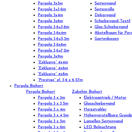
Pergola 3x3m
Seitenwand
Pergola 3×3,6m
Seitenrollo
Pergola 3x4m
Dekorwand
Pergola 3x6m
Schiebewand-Textil
Pergola 3,6×3,6m
Glas-Schiebewand
Pergola 3,6x4m
Abstellraum für Per
Pergola 3,6×5,3m
Gartenboxen
Pergola 3,6x6m
Pergola 3,6×7,2m
Pergola 3x9m
“Exklusive” 4x4m
“Exklusive” 4x6m
“Exklusive” 4x8m
“Prestige” el. 3,6 x 6,57m
Pergola Biohort
Pergola Biohort
Zubehör Biohort
Pergola 3 x 3m
Elektroantrieb / Motor
Pergola 3 x 3,5m
Glasschiebewand
Pergola 3 x 4m
Heizstrahler
Pergola 3 x 4,5m
Höhenverstellbare Grundp
Pergola 3 x 5m
Lamellen Seitenwand
Pergola 3 x 6m
LED Beleuchtung