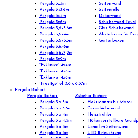
Pergola 3x3m
Seitenwand
Pergola 3×3,6m
Seitenrollo
Pergola 3x4m
Dekorwand
Pergola 3x6m
Schiebewand-Textil
Pergola 3,6×3,6m
Glas-Schiebewand
Pergola 3,6x4m
Abstellraum für Per
Pergola 3,6×5,3m
Gartenboxen
Pergola 3,6x6m
Pergola 3,6×7,2m
Pergola 3x9m
“Exklusive” 4x4m
“Exklusive” 4x6m
“Exklusive” 4x8m
“Prestige” el. 3,6 x 6,57m
Pergola Biohort
Pergola Biohort
Zubehör Biohort
Pergola 3 x 3m
Elektroantrieb / Motor
Pergola 3 x 3,5m
Glasschiebewand
Pergola 3 x 4m
Heizstrahler
Pergola 3 x 4,5m
Höhenverstellbare Grundp
Pergola 3 x 5m
Lamellen Seitenwand
Pergola 3 x 6m
LED Beleuchtung