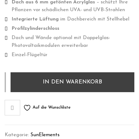
Dach aus 6 mm getönten Acrylglas
– schützt Ihre
Pflanzen vor schädlichen UVA- und UVB-Strahlen
Integrierte Lüftung
im Dachbereich mit Stellhebel
Profilzylinderschloss
Dach und Wände optional mit Doppelglas-
Photovoltaikmodulen erweiterbar
Einzel-Flügeltür
Gewächshaus
IN DEN WARENKORB
SunGarden
Select
3.2
Menge
Auf die Wunschliste
Kategorie:
SunElements