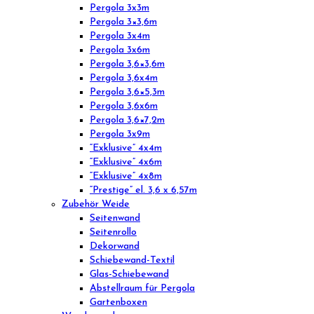
Pergola 3x3m
Pergola 3×3,6m
Pergola 3x4m
Pergola 3x6m
Pergola 3,6×3,6m
Pergola 3,6x4m
Pergola 3,6×5,3m
Pergola 3,6x6m
Pergola 3,6×7,2m
Pergola 3x9m
“Exklusive” 4x4m
“Exklusive” 4x6m
“Exklusive” 4x8m
“Prestige” el. 3,6 x 6,57m
Zubehör Weide
Seitenwand
Seitenrollo
Dekorwand
Schiebewand-Textil
Glas-Schiebewand
Abstellraum für Pergola
Gartenboxen