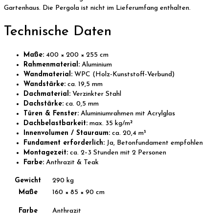
Gartenhaus. Die Pergola ist nicht im Lieferumfang enthalten.
Technische Daten
Maße:
400 × 200 × 255 cm
Rahmenmaterial:
Aluminium
Wandmaterial:
WPC (Holz-Kunststoff-Verbund)
Wandstärke:
ca. 19,5 mm
Dachmaterial:
Verzinkter Stahl
Dachstärke:
ca. 0,5 mm
Türen & Fenster:
Aluminiumrahmen mit Acrylglas
Dachbelastbarkeit:
max. 35 kg/m²
Innenvolumen / Stauraum:
ca. 20,4 m³
Fundament erforderlich:
Ja, Betonfundament empfohlen
Montagezeit:
ca. 2–3 Stunden mit 2 Personen
Farbe:
Anthrazit & Teak
Gewicht
290 kg
Maße
160 × 85 × 90 cm
Farbe
Anthrazit