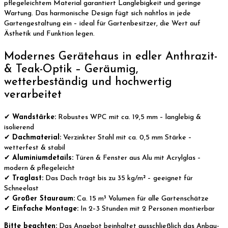
pflegeleichtem Material garantiert Langlebigkeit und geringe
Wartung. Das harmonische Design fügt sich nahtlos in jede
Gartengestaltung ein – ideal für Gartenbesitzer, die Wert auf
Ästhetik und Funktion legen.
Modernes Gerätehaus in edler Anthrazit-
& Teak-Optik – Geräumig,
wetterbeständig und hochwertig
verarbeitet
✔
Wandstärke:
Robustes WPC mit ca. 19,5 mm – langlebig &
isolierend
✔
Dachmaterial:
Verzinkter Stahl mit ca. 0,5 mm Stärke –
wetterfest & stabil
✔
Aluminiumdetails:
Türen & Fenster aus Alu mit Acrylglas –
modern & pflegeleicht
✔
Traglast:
Das Dach trägt bis zu 35 kg/m² – geeignet für
Schneelast
✔
Großer Stauraum:
Ca. 15 m³ Volumen für alle Gartenschätze
✔
Einfache Montage:
In 2–3 Stunden mit 2 Personen montierbar
Bitte beachten:
Das Angebot beinhaltet ausschließlich das Anbau-