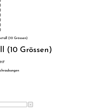
tall (10 Grössen)
l (10 Grössen)
CHF
schraubungen
-