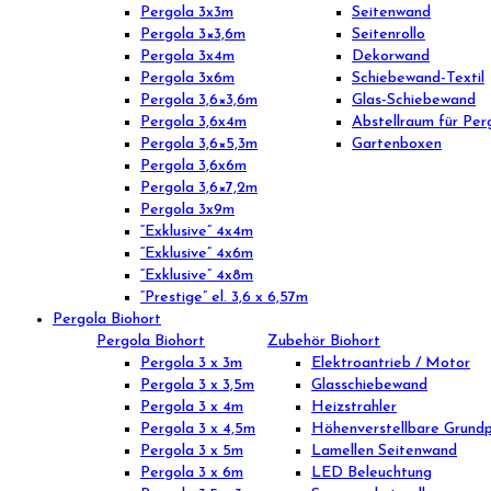
Pergola 3x3m
Seitenwand
Pergola 3×3,6m
Seitenrollo
Pergola 3x4m
Dekorwand
Pergola 3x6m
Schiebewand-Textil
Pergola 3,6×3,6m
Glas-Schiebewand
Pergola 3,6x4m
Abstellraum für Per
Pergola 3,6×5,3m
Gartenboxen
Pergola 3,6x6m
Pergola 3,6×7,2m
Pergola 3x9m
“Exklusive” 4x4m
“Exklusive” 4x6m
“Exklusive” 4x8m
“Prestige” el. 3,6 x 6,57m
Pergola Biohort
Pergola Biohort
Zubehör Biohort
Pergola 3 x 3m
Elektroantrieb / Motor
Pergola 3 x 3,5m
Glasschiebewand
Pergola 3 x 4m
Heizstrahler
Pergola 3 x 4,5m
Höhenverstellbare Grundp
Pergola 3 x 5m
Lamellen Seitenwand
Pergola 3 x 6m
LED Beleuchtung