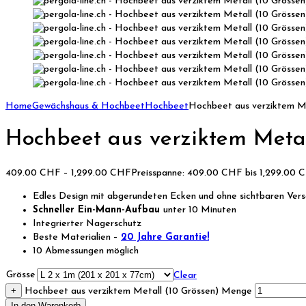
Home
Gewächshaus & Hochbeet
Hochbeet
Hochbeet aus verziktem Me
Hochbeet aus verziktem Metal
409.00
CHF
–
1,299.00
CHF
Preisspanne: 409.00 CHF bis 1,299.00 
Edles Design mit abgerundeten Ecken und ohne sichtbaren Ver
Schneller Ein-Mann-Aufbau
unter 10 Minuten
Integrierter Nagerschutz
Beste Materialien –
20 Jahre Garantie!
10 Abmessungen möglich
Grösse
Clear
+
Hochbeet aus verziktem Metall (10 Grössen) Menge
In den Warenkorb