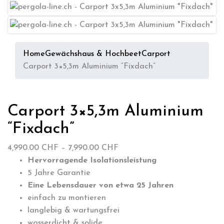
Home
Gewächshaus & Hochbeet
Carport
Carport 3×5,3m Aluminium “Fixdach”
Carport 3×5,3m Aluminium
“Fixdach”
Preisspanne:
4,990.00
CHF
–
7,990.00
CHF
4,990.00 CHF
Hervorragende Isolationsleistung
bis
5 Jahre Garantie
7,990.00 CHF
Eine Lebensdauer von etwa 25 Jahren
einfach zu montieren
langlebig & wartungsfrei
wasserdicht & solide