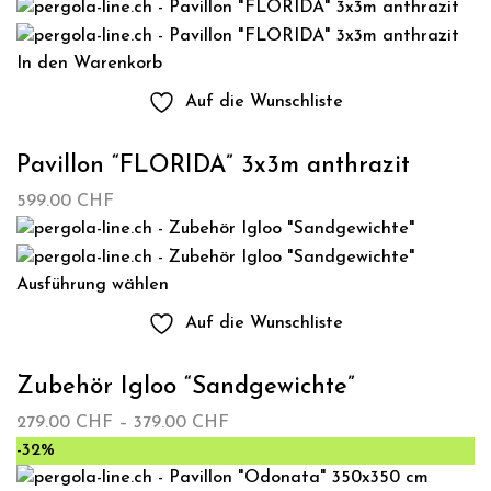
3,790.00 CHF
bis
3,990.00 CHF
In den Warenkorb
Auf die Wunschliste
Pavillon “FLORIDA” 3x3m anthrazit
599.00
CHF
Ausführung wählen
Auf die Wunschliste
Zubehör Igloo “Sandgewichte”
Preisspanne:
279.00
CHF
–
379.00
CHF
279.00 CHF
-32%
bis