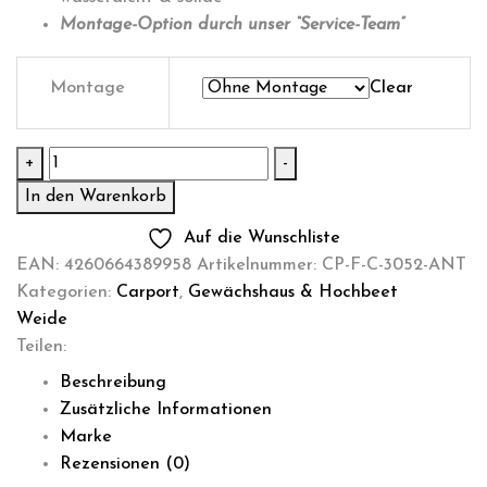
Montage-Option durch unser “Service-Team”
Montage
Clear
Carport
+
-
3x5,3m
In den Warenkorb
Aluminium
Auf die Wunschliste
"Fixdach"
EAN:
4260664389958
Artikelnummer:
CP-F-C-3052-ANT
Menge
Kategorien:
Carport
,
Gewächshaus & Hochbeet
Weide
Teilen:
Beschreibung
Zusätzliche Informationen
Marke
Rezensionen (0)