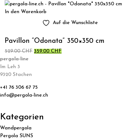
379.00 CHF
In den Warenkorb
Auf die Wunschliste
Pavillon “Odonata” 350×350 cm
Ursprünglicher
Aktueller
529.00
CHF
359.00
CHF
Preis
Preis
pergola-line
war:
ist:
Im Leh 3
529.00 CHF
359.00 CHF.
9320 Stachen
+41 76 306 67 75
info@pergola-line.ch
Kategorien
Wandpergola
Pergola SUNS