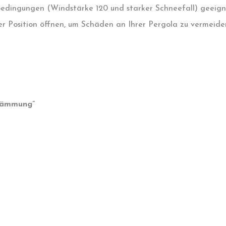
dingungen (Windstärke 120 und starker Schneefall) geeignet
er Position öffnen, um Schäden an Ihrer Pergola zu vermeiden
hdämmung”