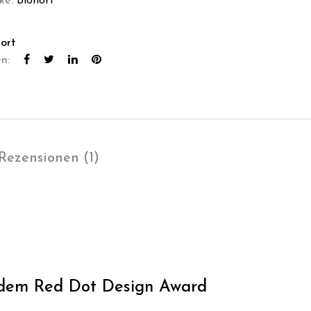
ke:
Biohort
ort
en:
Rezensionen (1)
t dem Red Dot Design Award