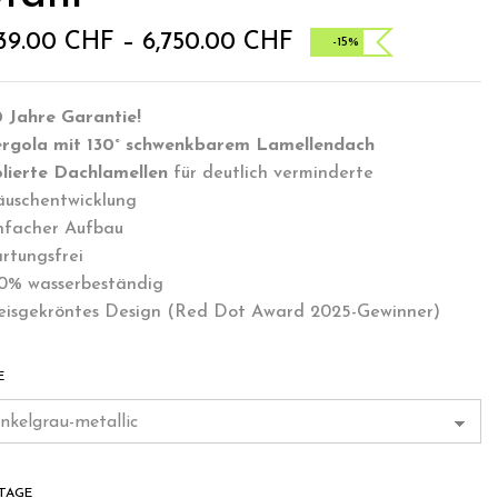
539.00
CHF
–
6,750.00
CHF
-15%
 Jahre Garantie!
ergola mit 130° schwenkbarem Lamellendach
olierte Dachlamellen
für deutlich verminderte
äuschentwicklung
nfacher Aufbau
rtungsfrei
00% wasserbeständig
reisgekröntes Design (Red Dot Award 2025-Gewinner)
E
TAGE