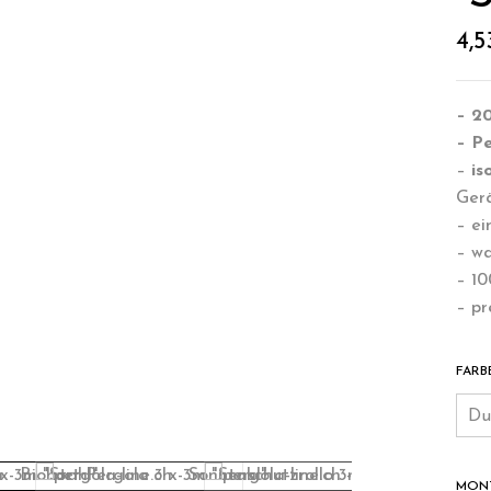
4,
– 20
– P
–
is
Ger
– ei
– wa
– 1
– p
FARB
MON