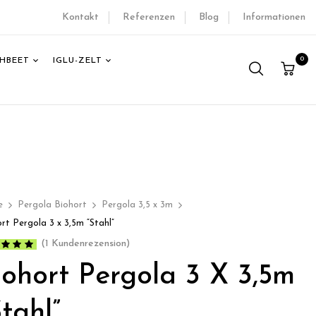
Kontakt
Referenzen
Blog
Informationen
0
HBEET
IGLU-ZELT
e
Pergola Biohort
Pergola 3,5 x 3m
rt Pergola 3 x 3,5m “Stahl”
(
1
Kundenrezension)
tet mit
iohort Pergola 3 X 3,5m
on 5,
rend auf
enbewertung
Stahl”