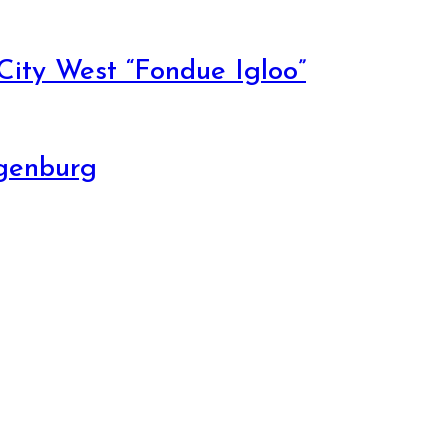
 City West “Fondue Igloo”
ggenburg