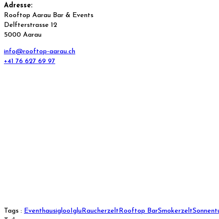
Adresse:
Rooftop Aarau Bar & Events
Delfterstrasse 12
5000 Aarau
info@rooftop-aarau.ch
+41 76 627 69 97
Tags :
Eventhaus
igloo
Iglu
Raucherzelt
Rooftop Bar
Smokerzelt
Sonnent