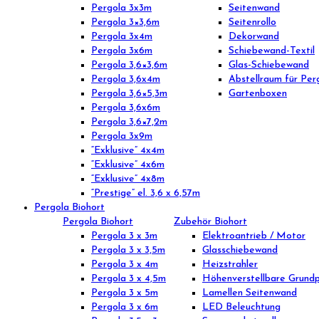
Pergola 3x3m
Seitenwand
Pergola 3×3,6m
Seitenrollo
Pergola 3x4m
Dekorwand
Pergola 3x6m
Schiebewand-Textil
Pergola 3,6×3,6m
Glas-Schiebewand
Pergola 3,6x4m
Abstellraum für Per
Pergola 3,6×5,3m
Gartenboxen
Pergola 3,6x6m
Pergola 3,6×7,2m
Pergola 3x9m
“Exklusive” 4x4m
“Exklusive” 4x6m
“Exklusive” 4x8m
“Prestige” el. 3,6 x 6,57m
Pergola Biohort
Pergola Biohort
Zubehör Biohort
Pergola 3 x 3m
Elektroantrieb / Motor
Pergola 3 x 3,5m
Glasschiebewand
Pergola 3 x 4m
Heizstrahler
Pergola 3 x 4,5m
Höhenverstellbare Grundp
Pergola 3 x 5m
Lamellen Seitenwand
Pergola 3 x 6m
LED Beleuchtung