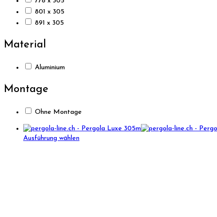
778 x 305
801 x 305
891 x 305
Material
Aluminium
Montage
Ohne Montage
Ausführung wählen