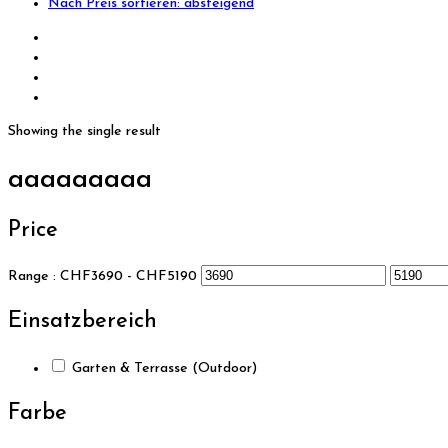
Nach Preis sortieren: absteigend
Showing the single result
aaaaaaaaa
Price
Range :
CHF
3690
- CHF
5190
Einsatzbereich
Garten & Terrasse (Outdoor)
Farbe