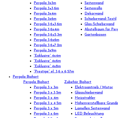
Pergola 3x3m
Seitenwand
Pergola 3×3,6m
Seitenrollo
Pergola 3x4m
Dekorwand
Pergola 3x6m
Schiebewand-Textil
Pergola 3,6×3,6m
Glas-Schiebewand
Pergola 3,6x4m
Abstellraum für Per
Pergola 3,6×5,3m
Gartenboxen
Pergola 3,6x6m
Pergola 3,6×7,2m
Pergola 3x9m
“Exklusive” 4x4m
“Exklusive” 4x6m
“Exklusive” 4x8m
“Prestige” el. 3,6 x 6,57m
Pergola Biohort
Pergola Biohort
Zubehör Biohort
Pergola 3 x 3m
Elektroantrieb / Motor
Pergola 3 x 3,5m
Glasschiebewand
Pergola 3 x 4m
Heizstrahler
Pergola 3 x 4,5m
Höhenverstellbare Grundp
Pergola 3 x 5m
Lamellen Seitenwand
Pergola 3 x 6m
LED Beleuchtung