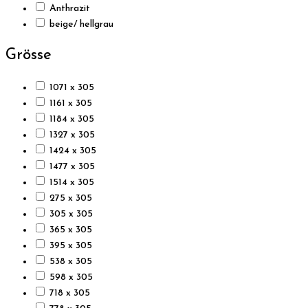
Anthrazit
beige/ hellgrau
Grösse
1071 x 305
1161 x 305
1184 x 305
1327 x 305
1424 x 305
1477 x 305
1514 x 305
275 x 305
305 x 305
365 x 305
395 x 305
538 x 305
598 x 305
718 x 305